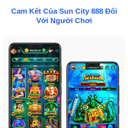
Cam Kết Của Sun City 888 Đối
Với Người Chơi