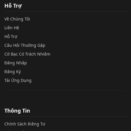
Hỗ Trợ
Về Chúng Tôi
Liên Hệ
Hỗ Trợ
Câu Hỏi Thường Gặp
Cờ Bạc Có Trách Nhiệm
Đăng Nhập
Đăng Ký
Tải Ứng Dụng
Thông Tin
Chính Sách Riêng Tư