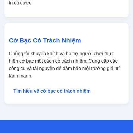
trí cá cược.
Cờ Bạc Có Trách Nhiệm
Chúng tôi khuyến khích và hỗ trợ người chơi thực
hiện cờ bạc một cách có trách nhiệm. Cung cấp các
công cụ và tài nguyên để đảm bảo môi trường giải trí
lành mạnh.
Tìm hiểu về cờ bạc có trách nhiệm