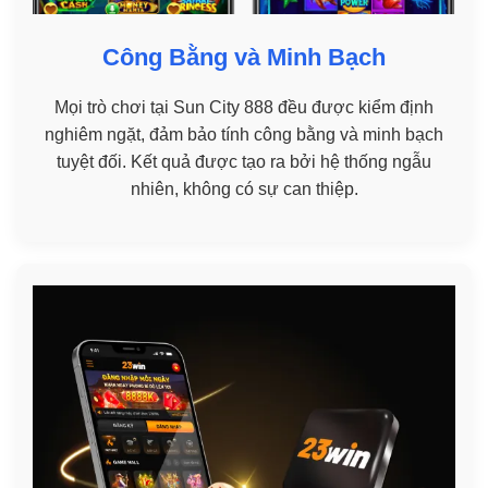
Công Bằng và Minh Bạch
Mọi trò chơi tại Sun City 888 đều được kiểm định
nghiêm ngặt, đảm bảo tính công bằng và minh bạch
tuyệt đối. Kết quả được tạo ra bởi hệ thống ngẫu
nhiên, không có sự can thiệp.