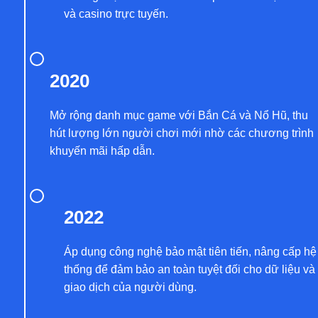
và casino trực tuyến.
2020
Mở rộng danh mục game với Bắn Cá và Nổ Hũ, thu
hút lượng lớn người chơi mới nhờ các chương trình
khuyến mãi hấp dẫn.
2022
Áp dụng công nghệ bảo mật tiên tiến, nâng cấp hệ
thống để đảm bảo an toàn tuyệt đối cho dữ liệu và
giao dịch của người dùng.