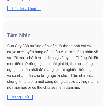
Tìm Hiểu Thêm
Tầm Nhìn
Sun City 888 hướng đến việc trở thành nhà cái cá
cược trực tuyến hàng đầu châu Á, được công nhận về
sự đổi mới, chất lượng dịch vụ và uy tín. Chúng tôi đặt
mục tiêu mở rộng hệ sinh thái giải trí, tích hợp công
nghệ tiên tiến nhất để mang lại trải nghiệm liền mạch
và cá nhân hóa cho từng người chơi. Tầm nhìn của
chúng tôi là tạo ra một cộng đồng cá cược vững mạnh,
nơi mọi người có thể chia sẻ niềm đam mê.
Trang Chủ