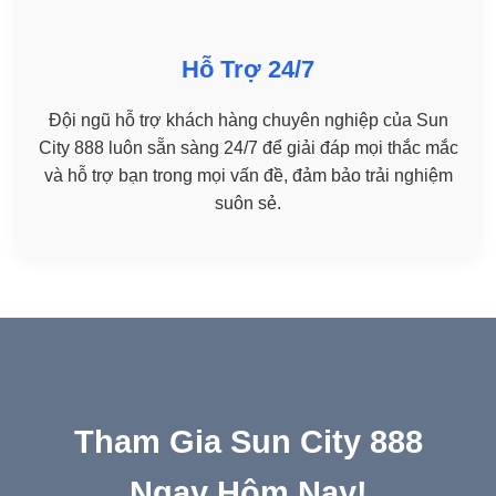
Hỗ Trợ 24/7
Đội ngũ hỗ trợ khách hàng chuyên nghiệp của Sun
City 888 luôn sẵn sàng 24/7 để giải đáp mọi thắc mắc
và hỗ trợ bạn trong mọi vấn đề, đảm bảo trải nghiệm
suôn sẻ.
Tham Gia Sun City 888
Ngay Hôm Nay!