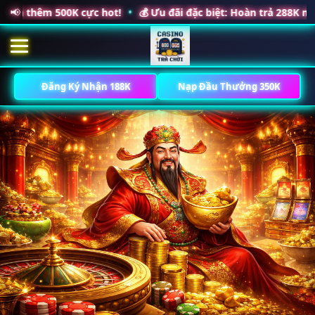
📢
hêm 500K cực hot!
•
💰 Ưu đãi đặc biệt: Hoàn trả 288K mỗi tuần!
Đăng Ký Nhận 188K
Nạp Đầu Thưởng 350K