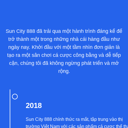
Lịch Sử Hình Thành và Phát Triển
Sun City 888 đã trải qua một hành trình đáng kể để
trở thành một trong những nhà cái hàng đầu như
ngày nay. Khởi đầu với một tầm nhìn đơn giản là
tạo ra một sân chơi cá cược công bằng và dễ tiếp
cận, chúng tôi đã không ngừng phát triển và mở
rộng.
2018
Sun City 888 chính thức ra mắt, tập trung vào thị
trường Việt Nam với các sản phẩm cá cược thể th