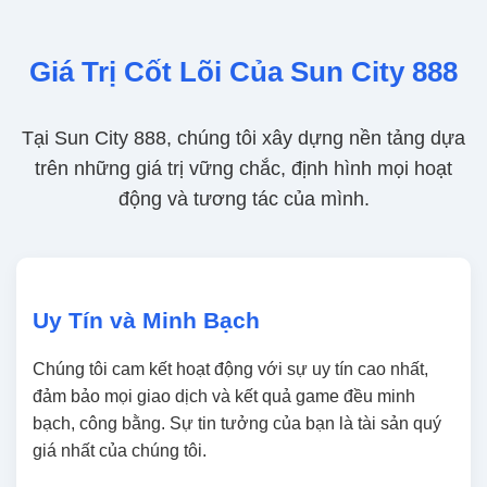
Giá Trị Cốt Lõi Của Sun City 888
Tại Sun City 888, chúng tôi xây dựng nền tảng dựa
trên những giá trị vững chắc, định hình mọi hoạt
động và tương tác của mình.
Uy Tín và Minh Bạch
Chúng tôi cam kết hoạt động với sự uy tín cao nhất,
đảm bảo mọi giao dịch và kết quả game đều minh
bạch, công bằng. Sự tin tưởng của bạn là tài sản quý
giá nhất của chúng tôi.