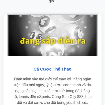
giới.
Cá Cược Thể Thao
Đắm mình vào thế giới thể thao với hàng ngàn
trận đấu mỗi ngày, tỷ lệ cược cạnh tranh và đa
dạng các loại hình cá cược từ bóng đá, bóng
rổ, tennis đến eSports. Cùng Sun City 888 theo
dõi và đặt cược cho đội bóng yêu thích của