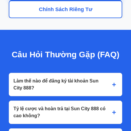
Chính Sách Riêng Tư
Câu Hỏi Thường Gặp (FAQ)
Làm thế nào để đăng ký tài khoản Sun
+
City 888?
Tỷ lệ cược và hoàn trả tại Sun City 888 có
+
cao không?