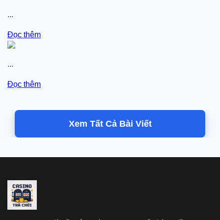
...
Đọc thêm
...
Đọc thêm
Xem Tất Cả Bài Viết