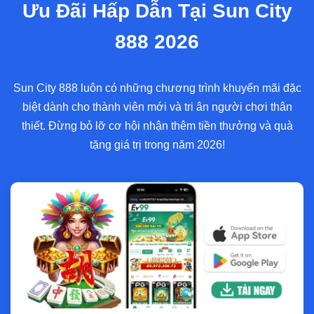
Ưu Đãi Hấp Dẫn Tại Sun City
888 2026
Sun City 888 luôn có những chương trình khuyến mãi đặc
biệt dành cho thành viên mới và tri ân người chơi thân
thiết. Đừng bỏ lỡ cơ hội nhận thêm tiền thưởng và quà
tặng giá trị trong năm 2026!