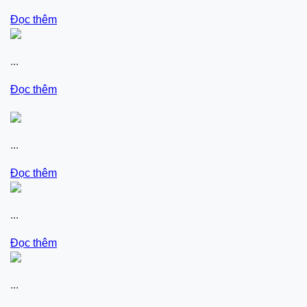
Đọc thêm
...
Đọc thêm
...
Đọc thêm
...
Đọc thêm
...