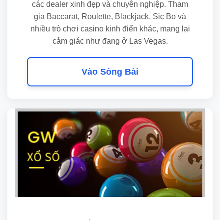
các dealer xinh đẹp và chuyên nghiệp. Tham
gia Baccarat, Roulette, Blackjack, Sic Bo và
nhiều trò chơi casino kinh điển khác, mang lại
cảm giác như đang ở Las Vegas.
Vào Sòng Bài