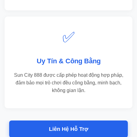
✅
Uy Tín & Công Bằng
Sun City 888 được cấp phép hoạt động hợp pháp,
đảm bảo mọi trò chơi đều công bằng, minh bạch,
không gian lận.
Liên Hệ Hỗ Trợ