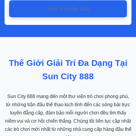
Xem Khuyến Mãi
Thế Giới Giải Trí Đa Dạng Tại
Sun City 888
Sun City 888 mang đến một thư viện trò chơi phong phú,
từ những trận đấu thể thao kịch tính đến các sòng bài trực
tuyến đẳng cấp, đảm bảo mỗi người chơi đều tìm thấy
niềm vui và cơ hội chiến thắng. Chúng tôi liên tục cập nhật
các trò chơi mới nhất từ những nhà cung cấp hàng đầu thế