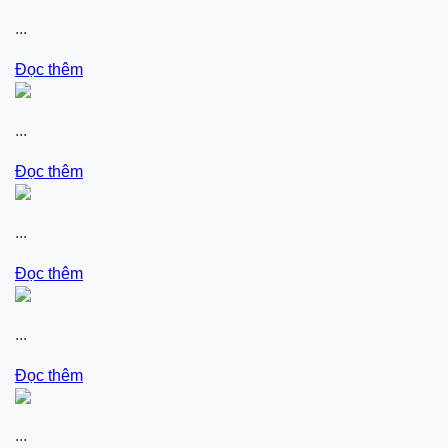
...
Đọc thêm
...
Đọc thêm
...
Đọc thêm
...
Đọc thêm
...