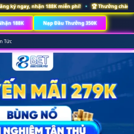
gay, nhận 188K miễn phí!
•
🏆 Thưởng chào mừng 350K
Nhận 188K
Nạp Đầu Thưởng 350K
in Tức