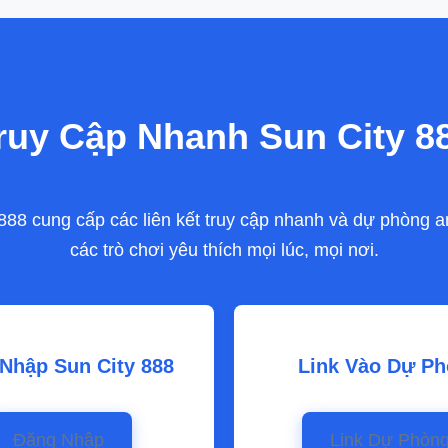
ruy Cập Nhanh Sun City 8
888 cung cấp các liên kết truy cập nhanh và dự phòng 
các trò chơi yêu thích mọi lúc, mọi nơi.
Nhập Sun City 888
Link Vào Dự P
Đăng Nhập
Link Dự Phòn