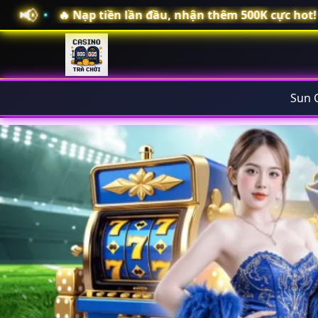
📢
🔥 Nạp tiền lần đầu, nhận thêm 500K cực hot!
•
💰 Ư
Sun C