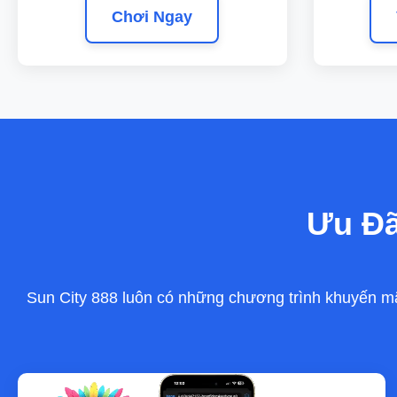
Chơi Ngay
Ưu Đã
Sun City 888 luôn có những chương trình khuyến mãi