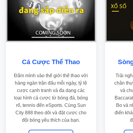
Cá Cược Thể Thao
Sòng
Đắm mình vào thế giới thể thao với
Trải ng
hàng ngàn trận đấu mỗi ngày, tỷ lệ
chân thự
cược cạnh tranh và đa dạng các
và ch
loại hình cá cược từ bóng đá, bóng
Baccarat
rổ, tennis đến eSports. Cùng Sun
Bo và n
City 888 theo dõi và đặt cược cho
điển khá
đội bóng yêu thích của bạn.
đ