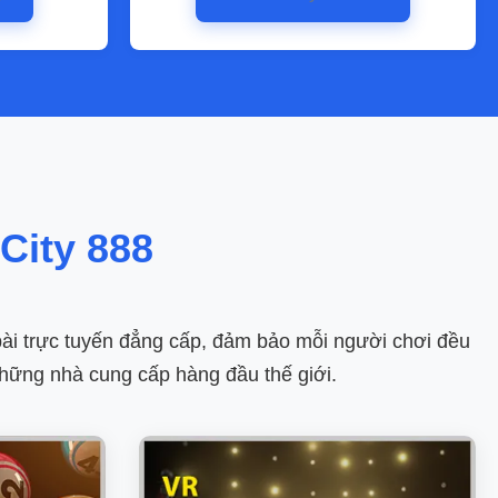
 City 888
bài trực tuyến đẳng cấp, đảm bảo mỗi người chơi đều
 những nhà cung cấp hàng đầu thế giới.