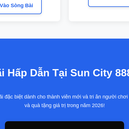
Vào Sòng Bài
i Hấp Dẫn Tại Sun City 88
 đặc biệt dành cho thành viên mới và tri ân người chơi 
và quà tặng giá trị trong năm 2026!