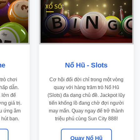
ne
Nổ Hũ - Slots
 trò chơi
Cơ hội đổi đời chỉ trong một vòng
hấp dẫn.
quay với hàng trăm trò Nổ Hũ
 lớn để
(Slots) đa dạng chủ đề. Jackpot lũy
g giá trị.
tiến khổng lồ đang chờ đợi người
ệu ứng âm
may mắn. Quay ngay để trở thành
 hút bạn.
triệu phú cùng Sun City 888!
Quay Nổ Hũ