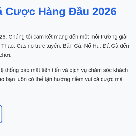
Cá Cược Hàng Đầu 2026
026. Chúng tôi cam kết mang đến một môi trường giải
hể Thao, Casino trực tuyến, Bắn Cá, Nổ Hũ, Đá Gà đến
chơi.
hệ thống bảo mật tiên tiến và dịch vụ chăm sóc khách
ảo bạn luôn có thể tận hưởng niềm vui cá cược mà