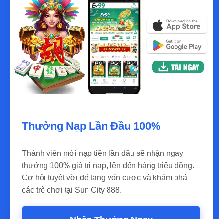
Thưởng Nạp Lần Đầu 100%
Thành viên mới nạp tiền lần đầu sẽ nhận ngay
thưởng 100% giá trị nạp, lên đến hàng triệu đồng.
Cơ hội tuyệt vời để tăng vốn cược và khám phá
các trò chơi tại Sun City 888.