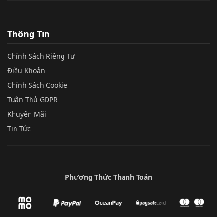
Thông Tin
Chính Sách Riêng Tư
Điều Khoản
Chính Sách Cookie
Tuân Thủ GDPR
Khuyến Mãi
Tin Tức
Phương Thức Thanh Toán