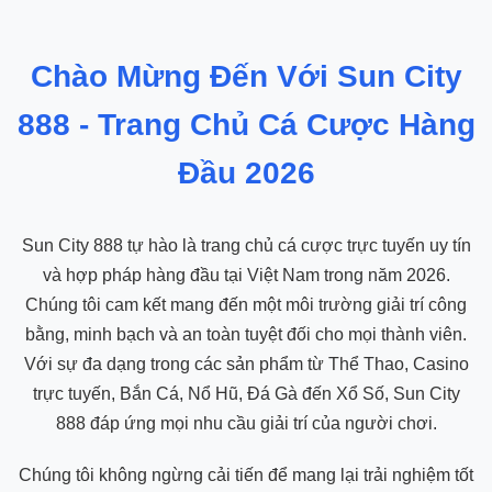
Chào Mừng Đến Với Sun City
888 - Trang Chủ Cá Cược Hàng
Đầu 2026
Sun City 888 tự hào là trang chủ cá cược trực tuyến uy tín
và hợp pháp hàng đầu tại Việt Nam trong năm 2026.
Chúng tôi cam kết mang đến một môi trường giải trí công
bằng, minh bạch và an toàn tuyệt đối cho mọi thành viên.
Với sự đa dạng trong các sản phẩm từ Thể Thao, Casino
trực tuyến, Bắn Cá, Nổ Hũ, Đá Gà đến Xổ Số, Sun City
888 đáp ứng mọi nhu cầu giải trí của người chơi.
Chúng tôi không ngừng cải tiến để mang lại trải nghiệm tốt