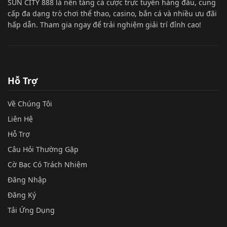
SUN CITY 888 là nền tảng cá cược trực tuyến hàng đầu, cung
cấp đa dạng trò chơi thể thao, casino, bắn cá và nhiều ưu đãi
hấp dẫn. Tham gia ngay để trải nghiệm giải trí đỉnh cao!
Hỗ Trợ
Về Chúng Tôi
Liên Hệ
Hỗ Trợ
Câu Hỏi Thường Gặp
Cờ Bạc Có Trách Nhiệm
Đăng Nhập
Đăng Ký
Tải Ứng Dụng