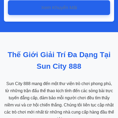
Xem Khuyến Mãi
Thế Giới Giải Trí Đa Dạng Tại
Sun City 888
Sun City 888 mang đến một thư viện trò chơi phong phú,
từ những trận đấu thể thao kịch tính đến các sòng bài trực
tuyến đẳng cấp, đảm bảo mỗi người chơi đều tìm thấy
niềm vui và cơ hội chiến thắng. Chúng tôi liên tục cập nhật
các trò chơi mới nhất từ những nhà cung cấp hàng đầu thế