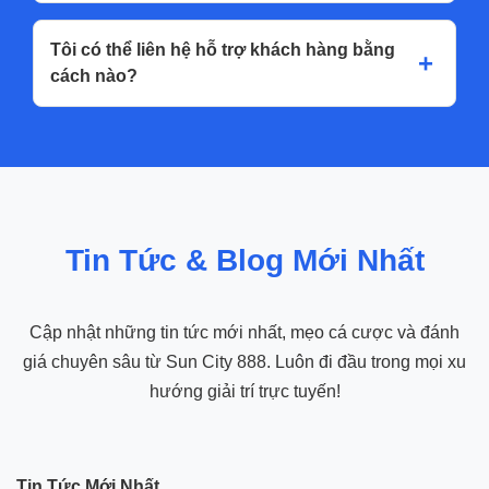
Tôi có thể liên hệ hỗ trợ khách hàng bằng
+
cách nào?
Tin Tức & Blog Mới Nhất
Cập nhật những tin tức mới nhất, mẹo cá cược và đánh
giá chuyên sâu từ Sun City 888. Luôn đi đầu trong mọi xu
hướng giải trí trực tuyến!
Tin Tức Mới Nhất