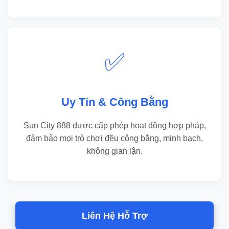
✅
Uy Tín & Công Bằng
Sun City 888 được cấp phép hoạt động hợp pháp,
đảm bảo mọi trò chơi đều công bằng, minh bạch,
không gian lận.
Liên Hệ Hỗ Trợ