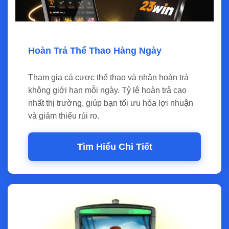
Hoàn Trả Thể Thao Hàng Ngày
Tham gia cá cược thể thao và nhận hoàn trả
không giới hạn mỗi ngày. Tỷ lệ hoàn trả cao
nhất thị trường, giúp bạn tối ưu hóa lợi nhuận
và giảm thiểu rủi ro.
Tìm Hiểu Chi Tiết