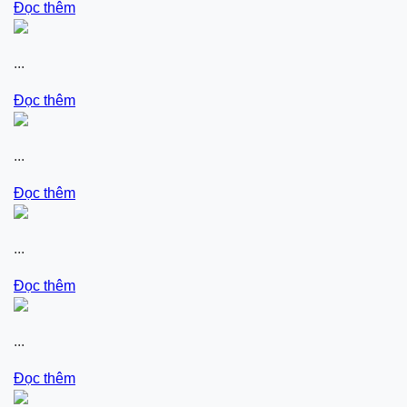
Đọc thêm
...
Đọc thêm
...
Đọc thêm
...
Đọc thêm
...
Đọc thêm