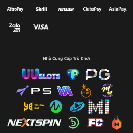
Nhà Cung Cấp Trò Chơi