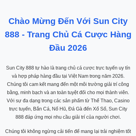
Chào Mừng Đến Với Sun City
888 - Trang Chủ Cá Cược Hàng
Đầu 2026
Sun City 888 tự hào là trang chủ cá cược trực tuyến uy tín
và hợp pháp hàng đầu tại Việt Nam trong năm 2026.
Chúng tôi cam kết mang đến một môi trường giải trí công
bằng, minh bạch và an toàn tuyệt đối cho mọi thành viên.
Với sự đa dạng trong các sản phẩm từ Thể Thao, Casino
trực tuyến, Bắn Cá, Nổ Hũ, Đá Gà đến Xổ Số, Sun City
888 đáp ứng mọi nhu cầu giải trí của người chơi.
Chúng tôi không ngừng cải tiến để mang lại trải nghiệm tốt