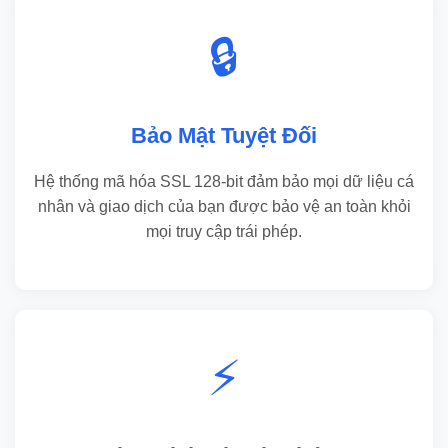
🔒
Bảo Mật Tuyệt Đối
Hệ thống mã hóa SSL 128-bit đảm bảo mọi dữ liệu cá
nhân và giao dịch của bạn được bảo vệ an toàn khỏi
mọi truy cập trái phép.
⚡