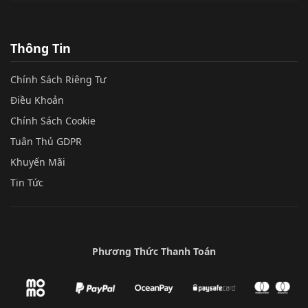
Thông Tin
Chính Sách Riêng Tư
Điều Khoản
Chính Sách Cookie
Tuân Thủ GDPR
Khuyến Mãi
Tin Tức
Phương Thức Thanh Toán