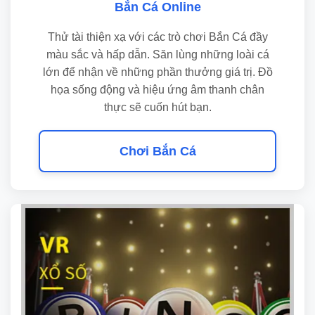
Bắn Cá Online
Thử tài thiện xạ với các trò chơi Bắn Cá đầy
màu sắc và hấp dẫn. Săn lùng những loài cá
lớn để nhận về những phần thưởng giá trị. Đồ
họa sống động và hiệu ứng âm thanh chân
thực sẽ cuốn hút bạn.
Chơi Bắn Cá