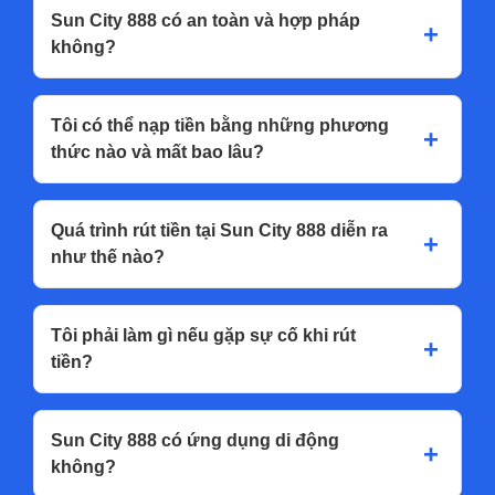
Sun City 888 có an toàn và hợp pháp
+
không?
Tôi có thể nạp tiền bằng những phương
+
thức nào và mất bao lâu?
Quá trình rút tiền tại Sun City 888 diễn ra
+
như thế nào?
Tôi phải làm gì nếu gặp sự cố khi rút
+
tiền?
Sun City 888 có ứng dụng di động
+
không?