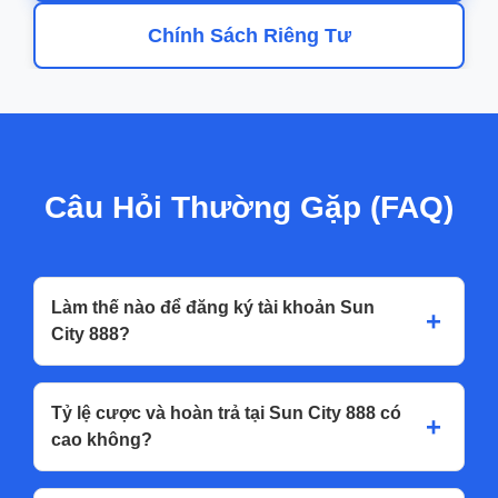
Chính Sách Riêng Tư
Câu Hỏi Thường Gặp (FAQ)
Làm thế nào để đăng ký tài khoản Sun
+
City 888?
Tỷ lệ cược và hoàn trả tại Sun City 888 có
+
cao không?