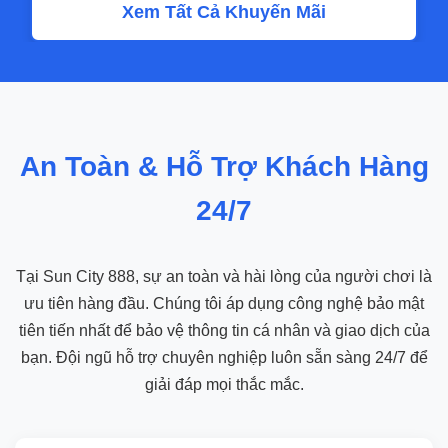
Xem Tất Cả Khuyến Mãi
An Toàn & Hỗ Trợ Khách Hàng
24/7
Tại Sun City 888, sự an toàn và hài lòng của người chơi là
ưu tiên hàng đầu. Chúng tôi áp dụng công nghệ bảo mật
tiên tiến nhất để bảo vệ thông tin cá nhân và giao dịch của
bạn. Đội ngũ hỗ trợ chuyên nghiệp luôn sẵn sàng 24/7 để
giải đáp mọi thắc mắc.