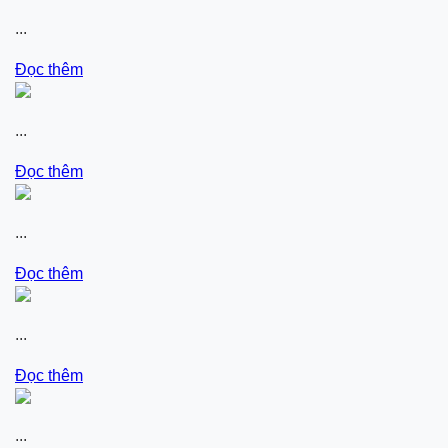
...
Đọc thêm
...
Đọc thêm
...
Đọc thêm
...
Đọc thêm
...