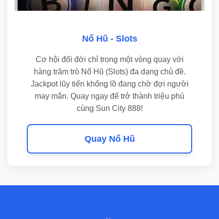
Nổ Hũ - Slots
Cơ hội đổi đời chỉ trong một vòng quay với
hàng trăm trò Nổ Hũ (Slots) đa dạng chủ đề.
Jackpot lũy tiến khổng lồ đang chờ đợi người
may mắn. Quay ngay để trở thành triệu phú
cùng Sun City 888!
Quay Nổ Hũ