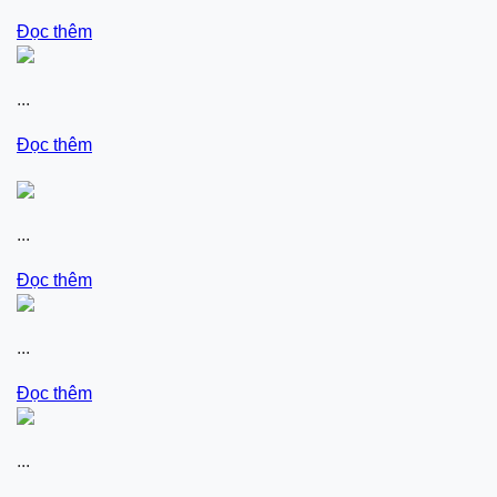
Đọc thêm
...
Đọc thêm
...
Đọc thêm
...
Đọc thêm
...