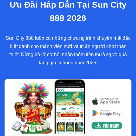
Ưu Đãi Hấp Dẫn Tại Sun City
888 2026
Sun City 888 luôn có những chương trình khuyến mãi đặc
biệt dành cho thành viên mới và tri ân người chơi thân
thiết. Đừng bỏ lỡ cơ hội nhận thêm tiền thưởng và quà
tặng giá trị trong năm 2026!