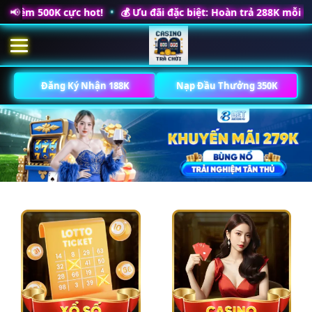
📢
00K cực hot!
•
💰 Ưu đãi đặc biệt: Hoàn trả 288K mỗi tuần!
•
🎁
Đăng Ký Nhận 188K
Nạp Đầu Thưởng 350K