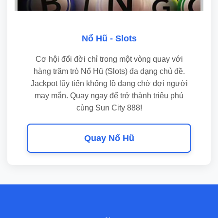
Nổ Hũ - Slots
Cơ hội đổi đời chỉ trong một vòng quay với
hàng trăm trò Nổ Hũ (Slots) đa dạng chủ đề.
Jackpot lũy tiến khổng lồ đang chờ đợi người
may mắn. Quay ngay để trở thành triệu phú
cùng Sun City 888!
Quay Nổ Hũ