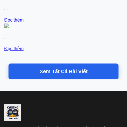
...
Đọc thêm
...
Đọc thêm
Xem Tất Cả Bài Viết