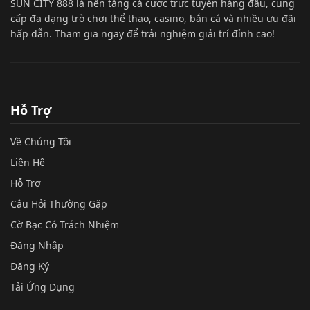
SUN CITY 888 là nền tảng cá cược trực tuyến hàng đầu, cung
cấp đa dạng trò chơi thể thao, casino, bắn cá và nhiều ưu đãi
hấp dẫn. Tham gia ngay để trải nghiệm giải trí đỉnh cao!
Hỗ Trợ
Về Chúng Tôi
Liên Hệ
Hỗ Trợ
Câu Hỏi Thường Gặp
Cờ Bạc Có Trách Nhiệm
Đăng Nhập
Đăng Ký
Tải Ứng Dụng