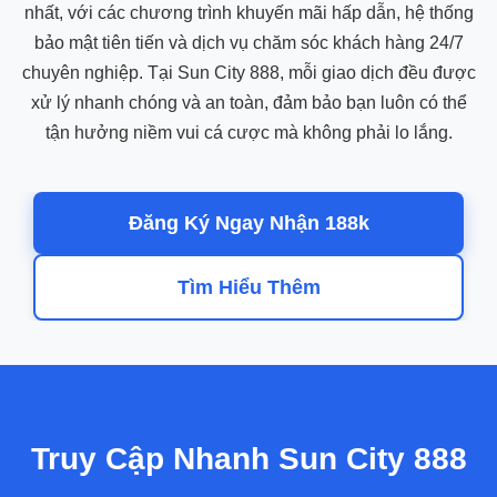
nhất, với các chương trình khuyến mãi hấp dẫn, hệ thống
bảo mật tiên tiến và dịch vụ chăm sóc khách hàng 24/7
chuyên nghiệp. Tại Sun City 888, mỗi giao dịch đều được
xử lý nhanh chóng và an toàn, đảm bảo bạn luôn có thể
tận hưởng niềm vui cá cược mà không phải lo lắng.
Đăng Ký Ngay Nhận 188k
Tìm Hiểu Thêm
Truy Cập Nhanh Sun City 888