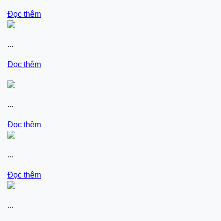
Đọc thêm
...
Đọc thêm
...
Đọc thêm
...
Đọc thêm
...