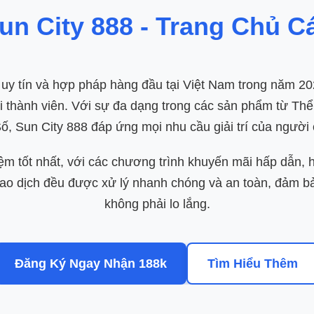
n City 888 - Trang Chủ 
n uy tín và hợp pháp hàng đầu tại Việt Nam trong năm 2
ọi thành viên. Với sự đa dạng trong các sản phẩm từ T
ố, Sun City 888 đáp ứng mọi nhu cầu giải trí của người 
iệm tốt nhất, với các chương trình khuyến mãi hấp dẫn, 
giao dịch đều được xử lý nhanh chóng và an toàn, đảm b
không phải lo lắng.
Đăng Ký Ngay Nhận 188k
Tìm Hiểu Thêm