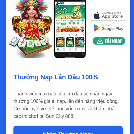
Thưởng Nạp Lần Đầu 100%
Thành viên mới nạp tiền lần đầu sẽ nhận ngay
thưởng 100% giá trị nạp, lên đến hàng triệu đồng.
Cơ hội tuyệt vời để tăng vốn cược và khám phá
các trò chơi tại Sun City 888.