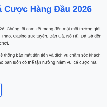
Cá Cược Hàng Đầu 2026
026. Chúng tôi cam kết mang đến một môi trường giải
hể Thao, Casino trực tuyến, Bắn Cá, Nổ Hũ, Đá Gà đến
chơi.
hệ thống bảo mật tiên tiến và dịch vụ chăm sóc khách
ảo bạn luôn có thể tận hưởng niềm vui cá cược mà