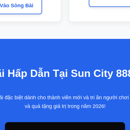
Vào Sòng Bài
i Hấp Dẫn Tại Sun City 88
 đặc biệt dành cho thành viên mới và tri ân người chơi 
và quà tặng giá trị trong năm 2026!