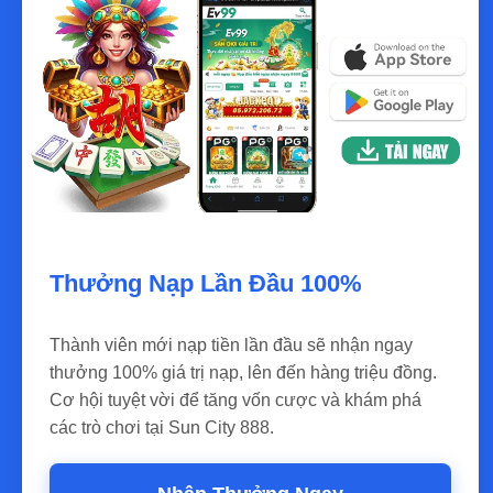
Thưởng Nạp Lần Đầu 100%
Thành viên mới nạp tiền lần đầu sẽ nhận ngay
thưởng 100% giá trị nạp, lên đến hàng triệu đồng.
Cơ hội tuyệt vời để tăng vốn cược và khám phá
các trò chơi tại Sun City 888.