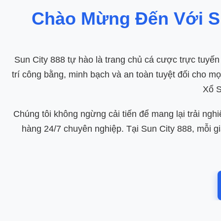
Chào Mừng Đến Với Su
Sun City 888 tự hào là trang chủ cá cược trực tuyế
trí công bằng, minh bạch và an toàn tuyệt đối cho m
Xổ S
Chúng tôi không ngừng cải tiến để mang lại trải ngh
hàng 24/7 chuyên nghiệp. Tại Sun City 888, mỗi 