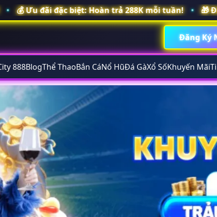
u đãi đặc biệt: Hoàn trả 288K mỗi tuần!
•
🎁 Đăng ký n
Đăng Ký 
ity 888
Blog
Thể Thao
Bắn Cá
Nổ Hũ
Đá Gà
Xổ Số
Khuyến Mãi
T