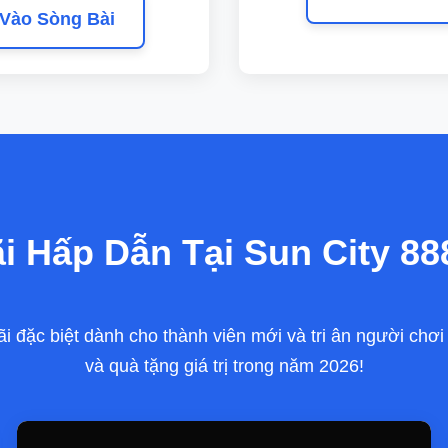
Vào Sòng Bài
i Hấp Dẫn Tại Sun City 88
 đặc biệt dành cho thành viên mới và tri ân người chơi 
và quà tặng giá trị trong năm 2026!