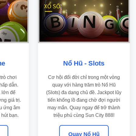
ne
Nổ Hũ - Slots
 trò chơi
Cơ hội đổi đời chỉ trong một vòng
hấp dẫn.
quay với hàng trăm trò Nổ Hũ
 lớn để
(Slots) đa dạng chủ đề. Jackpot lũy
g giá trị.
tiến khổng lồ đang chờ đợi người
ệu ứng âm
may mắn. Quay ngay để trở thành
 hút bạn.
triệu phú cùng Sun City 888!
Quay Nổ Hũ