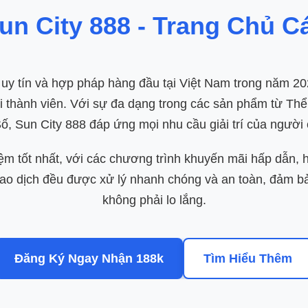
n City 888 - Trang Chủ 
n uy tín và hợp pháp hàng đầu tại Việt Nam trong năm 2
ọi thành viên. Với sự đa dạng trong các sản phẩm từ T
ố, Sun City 888 đáp ứng mọi nhu cầu giải trí của người 
iệm tốt nhất, với các chương trình khuyến mãi hấp dẫn, 
giao dịch đều được xử lý nhanh chóng và an toàn, đảm b
không phải lo lắng.
Đăng Ký Ngay Nhận 188k
Tìm Hiểu Thêm