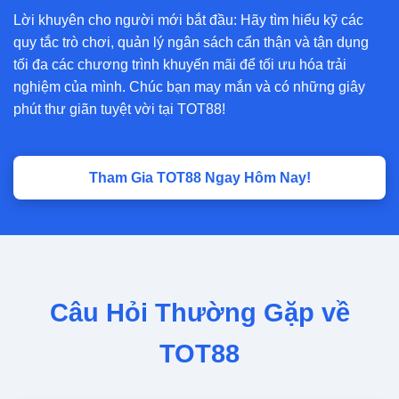
Lời khuyên cho người mới bắt đầu: Hãy tìm hiểu kỹ các
quy tắc trò chơi, quản lý ngân sách cẩn thận và tận dụng
tối đa các chương trình khuyến mãi để tối ưu hóa trải
nghiệm của mình. Chúc bạn may mắn và có những giây
phút thư giãn tuyệt vời tại TOT88!
Tham Gia TOT88 Ngay Hôm Nay!
Câu Hỏi Thường Gặp về
TOT88