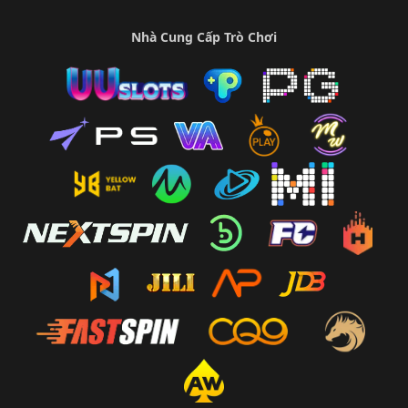
Nhà Cung Cấp Trò Chơi