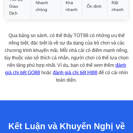
Nhanh
Khá
Rất
Giao
Ổn định
chóng
nhanh
nhanh
Dịch
Qua bảng so sánh, có thể thấy TOT88 có những ưu thế
riêng biệt, đặc biệt là về sự đa dạng của trò chơi và các
chương trình khuyến mãi. Mỗi nhà cái có điểm mạnh riêng,
tùy thuộc vào sở thích cá nhân, người chơi có thể lựa chọn
nền tảng phù hợp nhất. Ví dụ, bạn có thể xem thêm
đánh
giá chi tiết GO88
hoặc
đánh giá chi tiết HI88
để có cái nhìn
toàn diện.
Kết Luận và Khuyến Nghị về