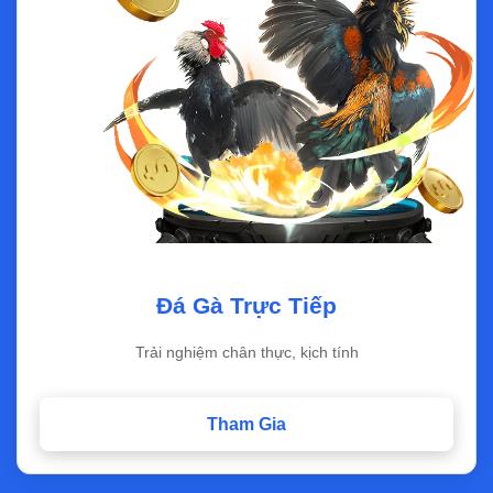
Đá Gà Trực Tiếp
Trải nghiệm chân thực, kịch tính
Tham Gia