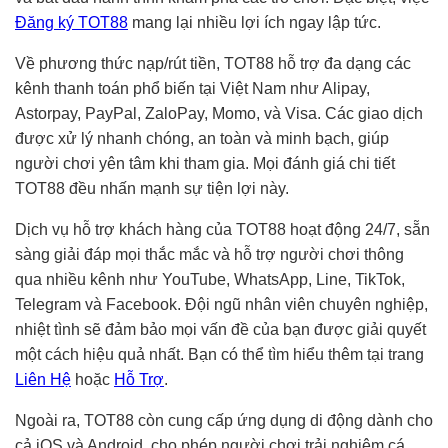
Đăng ký TOT88
mang lại nhiều lợi ích ngay lập tức.
Về phương thức nạp/rút tiền, TOT88 hỗ trợ đa dạng các
kênh thanh toán phổ biến tại Việt Nam như Alipay,
Astorpay, PayPal, ZaloPay, Momo, và Visa. Các giao dịch
được xử lý nhanh chóng, an toàn và minh bạch, giúp
người chơi yên tâm khi tham gia. Mọi đánh giá chi tiết
TOT88 đều nhấn mạnh sự tiện lợi này.
Dịch vụ hỗ trợ khách hàng của TOT88 hoạt động 24/7, sẵn
sàng giải đáp mọi thắc mắc và hỗ trợ người chơi thông
qua nhiều kênh như YouTube, WhatsApp, Line, TikTok,
Telegram và Facebook. Đội ngũ nhân viên chuyên nghiệp,
nhiệt tình sẽ đảm bảo mọi vấn đề của bạn được giải quyết
một cách hiệu quả nhất. Bạn có thể tìm hiểu thêm tại trang
Liên Hệ
hoặc
Hỗ Trợ
.
Ngoài ra, TOT88 còn cung cấp ứng dụng di động dành cho
cả iOS và Android, cho phép người chơi trải nghiệm cá