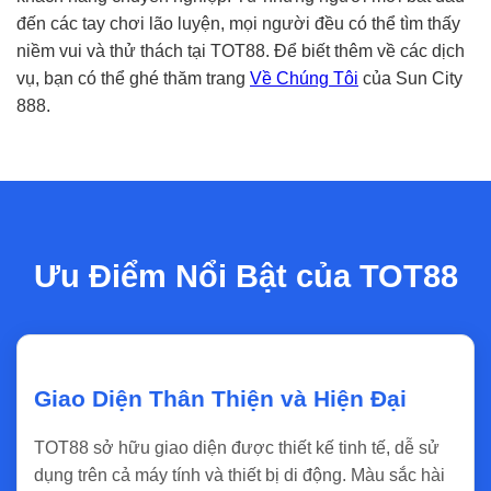
đến các tay chơi lão luyện, mọi người đều có thể tìm thấy
niềm vui và thử thách tại TOT88. Để biết thêm về các dịch
vụ, bạn có thể ghé thăm trang
Về Chúng Tôi
của Sun City
888.
Ưu Điểm Nổi Bật của TOT88
Giao Diện Thân Thiện và Hiện Đại
TOT88 sở hữu giao diện được thiết kế tinh tế, dễ sử
dụng trên cả máy tính và thiết bị di động. Màu sắc hài