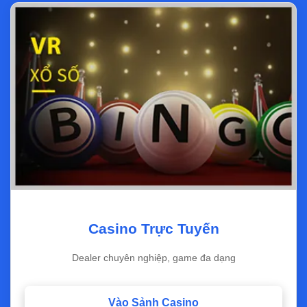
Casino Trực Tuyến
Dealer chuyên nghiệp, game đa dạng
Vào Sảnh Casino