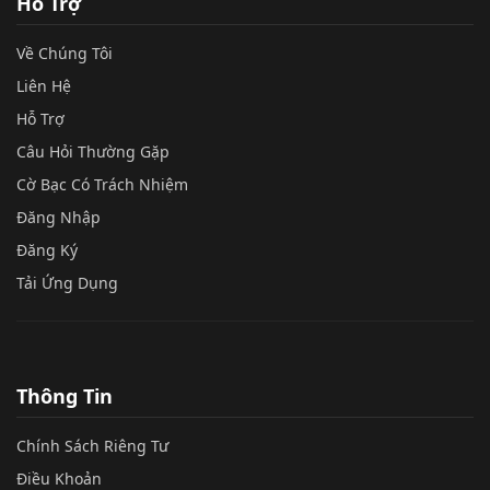
Hỗ Trợ
Về Chúng Tôi
Liên Hệ
Hỗ Trợ
Câu Hỏi Thường Gặp
Cờ Bạc Có Trách Nhiệm
Đăng Nhập
Đăng Ký
Tải Ứng Dụng
Thông Tin
Chính Sách Riêng Tư
Điều Khoản